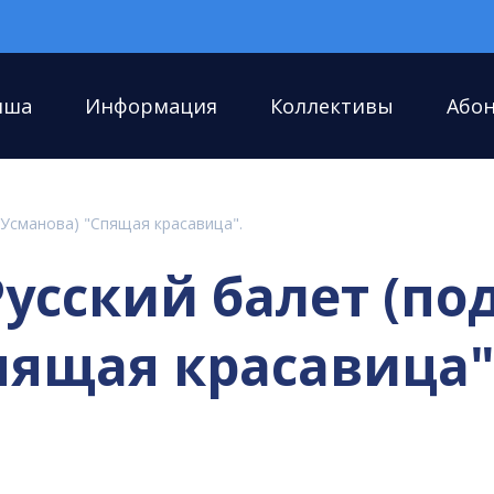
иша
Информация
Коллективы
Або
Х.Усманова) "Спящая красавица".
усский балет (под
пящая красавица"