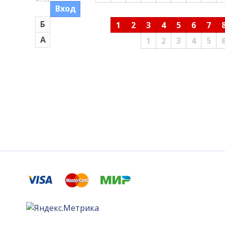
Вход
Б
1
2
3
4
5
6
7
А
1
2
3
4
5