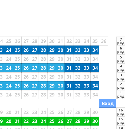
7
4
25
26
27
28
29
30
31
32
33
34
35
36
ряд
6
3
24
25
26
27
28
29
30
31
32
33
34
ряд
5
Б
3
24
25
26
27
28
29
30
31
32
33
34
ряд
4
3
24
25
26
27
28
29
30
31
32
33
34
ряд
3
3
24
25
26
27
28
29
30
31
32
33
34
ряд
2
3
24
25
26
27
28
29
30
31
32
33
34
ряд
1
3
24
25
26
27
28
29
30
31
32
33
34
ряд
Вход
16
9
20
21
22
23
24
25
26
27
28
29
30
ряд
15
9
20
21
22
23
24
25
26
27
28
29
30
ряд
14