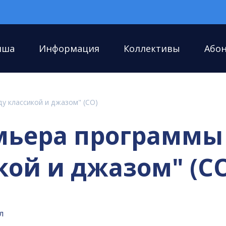
иша
Информация
Коллективы
Або
ду классикой и джазом" (СО)
ремьера программы
ой и джазом" (С
л