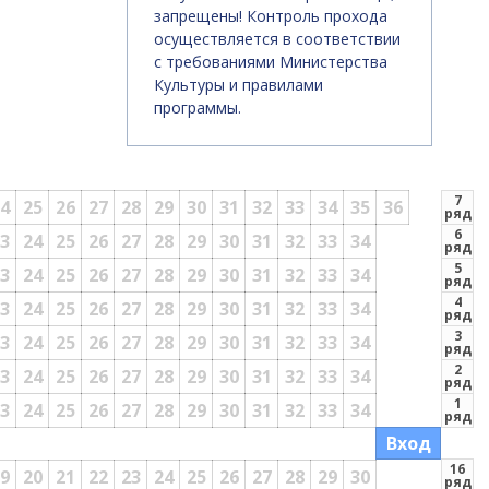
запрещены! Контроль прохода
осуществляется в соответствии
с требованиями Министерства
Культуры и правилами
программы.
7
4
25
26
27
28
29
30
31
32
33
34
35
36
ряд
6
3
24
25
26
27
28
29
30
31
32
33
34
ряд
5
Б
3
24
25
26
27
28
29
30
31
32
33
34
ряд
4
3
24
25
26
27
28
29
30
31
32
33
34
ряд
3
3
24
25
26
27
28
29
30
31
32
33
34
ряд
2
3
24
25
26
27
28
29
30
31
32
33
34
ряд
1
3
24
25
26
27
28
29
30
31
32
33
34
ряд
Вход
16
9
20
21
22
23
24
25
26
27
28
29
30
ряд