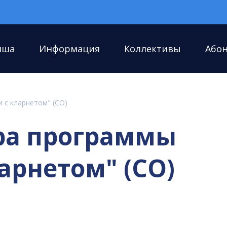
иша
Информация
Коллективы
Або
 с кларнетом" (СО)
ера программы
арнетом" (СО)