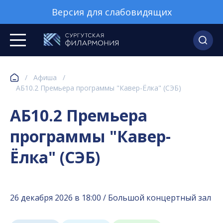
Версия для слабовидящих
/
Афиша
/
АБ10.2 Премьера программы "Кавер-Ёлка" (СЭБ)
АБ10.2 Премьера
программы "Кавер-
Ёлка" (СЭБ)
26 декабря 2026 в 18:00 / Большой концертный зал