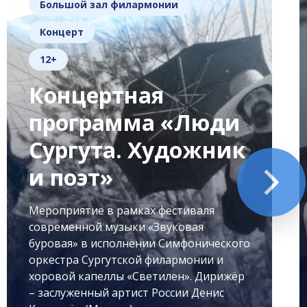
Большой зал филармонии
Концерт
12+
Концертная
программа «Люди
Сургута. Художник
и поэт»
Мероприятие в рамках фестиваля
современной музыки «Звуковая
буровая» в исполнении Симфонического
оркестра Сургутской филармонии и
хоровой капеллы «Светилен». Дирижёр
– заслуженный артист России Денис