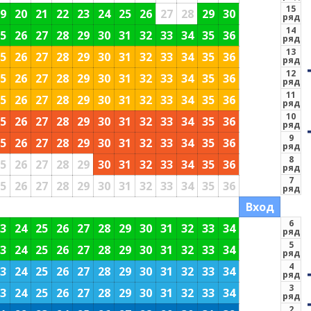
15
9
20
21
22
23
24
25
26
27
28
29
30
ряд
14
5
26
27
28
29
30
31
32
33
34
35
36
ряд
А
13
5
26
27
28
29
30
31
32
33
34
35
36
ряд
12
5
26
27
28
29
30
31
32
33
34
35
36
ряд
11
5
26
27
28
29
30
31
32
33
34
35
36
ряд
10
5
26
27
28
29
30
31
32
33
34
35
36
ряд
9
5
26
27
28
29
30
31
32
33
34
35
36
ряд
8
5
26
27
28
29
30
31
32
33
34
35
36
ряд
7
5
26
27
28
29
30
31
32
33
34
35
36
ряд
Вход
6
3
24
25
26
27
28
29
30
31
32
33
34
ряд
5
3
24
25
26
27
28
29
30
31
32
33
34
ряд
П
4
3
24
25
26
27
28
29
30
31
32
33
34
ряд
3
3
24
25
26
27
28
29
30
31
32
33
34
ряд
2