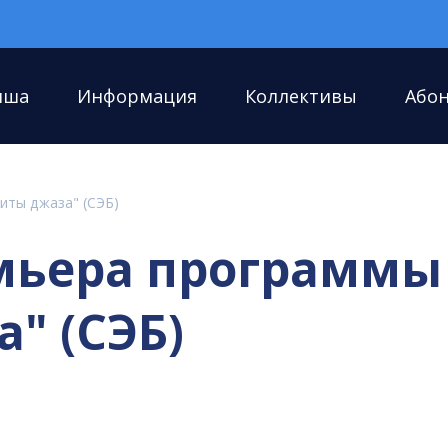
иша
Информация
Коллективы
Або
хиты джаза" (СЭБ)
ремьера программы
" (СЭБ)