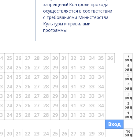
запрещены! Контроль прохода
осуществляется в соответствии
с требованиями Министерства
Культуры и правилами
программы.
7
4
25
26
27
28
29
30
31
32
33
34
35
36
ряд
6
3
24
25
26
27
28
29
30
31
32
33
34
ряд
5
Б
3
24
25
26
27
28
29
30
31
32
33
34
ряд
4
3
24
25
26
27
28
29
30
31
32
33
34
ряд
3
3
24
25
26
27
28
29
30
31
32
33
34
ряд
2
3
24
25
26
27
28
29
30
31
32
33
34
ряд
1
3
24
25
26
27
28
29
30
31
32
33
34
ряд
Вход
16
9
20
21
22
23
24
25
26
27
28
29
30
ряд