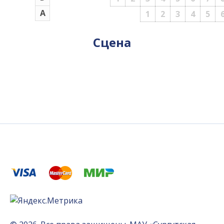
А
1
2
3
4
5
Сцена