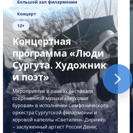
Большой зал филармонии
Концерт
12+
Концертная
программа «Люди
Сургута. Художник
и поэт»
Мероприятие в рамках фестиваля
современной музыки «Звуковая
буровая» в исполнении Симфонического
оркестра Сургутской филармонии и
хоровой капеллы «Светилен». Дирижёр
– заслуженный артист России Денис