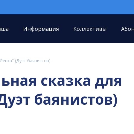
иша
Информация
Коллективы
Або
Репка" (Дуэт баянистов)
ьная сказка для
Дуэт баянистов)