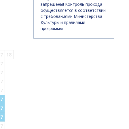
запрещены! Контроль прохода
осуществляется в соответствии
с требованиями Министерства
Культуры и правилами
программы.
17
18
17
17
17
17
17
17
17
17