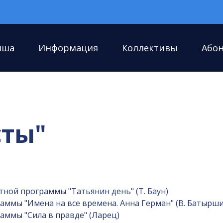
иша
Информация
Коллективы
Або
сты"
ной программы "Татьянин день" (Т. Баун)
аммы "Имена на все времена. Анна Герман" (В. Батырши
аммы "Сила в правде" (Ларец)