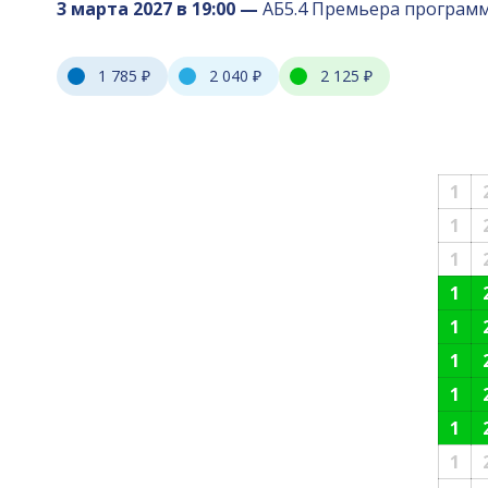
3 марта 2027 в 19:00 —
АБ5.4 Премьера программ
1 785 ₽
2 040 ₽
2 125 ₽
1
1
1
1
1
1
1
1
1