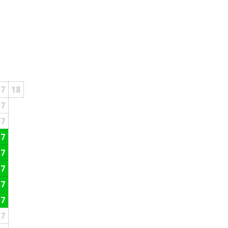
17
18
17
17
17
17
17
17
17
17