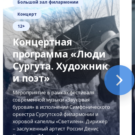
Большой зал филармонии
Концерт
12+
Концертная
программа «Люди
Сургута. Художник
и поэт»
Мероприятие в рамках фестиваля
современной музыки «Звуковая
буровая» в исполнении Симфонического
оркестра Сургутской филармонии и
хоровой капеллы «Светилен». Дирижёр
– заслуженный артист России Денис