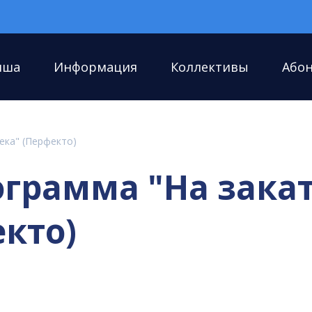
иша
Информация
Коллективы
Або
ека" (Перфекто)
ограмма "На зака
екто)