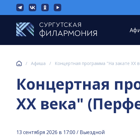
Аф
/
Афиша
/
Концертная программа "На закате XX в
Концертная пр
XX века" (Перф
13 сентября 2026 в 17:00 / Выездной