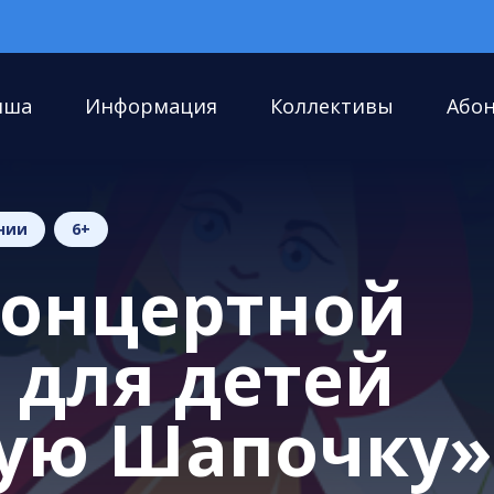
иша
Информация
Коллективы
Або
нии
6+
концертной
 для детей
ую Шапочку»