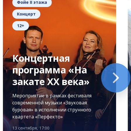
Фойе II этажа
Концерт
12+
Концертная
программа «На
закате XX века»
Мероприятие в рамках фестиваля
современной музыки «Звуковая
буровая» в исполнении струнного
квартета «Перфекто»
13 сентября, 17:00