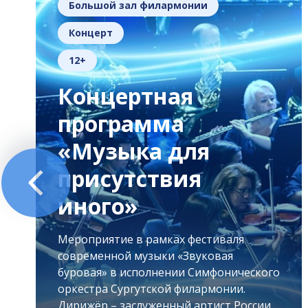
Большой зал филармонии
Концерт
12+
Концертная
программа
«Музыка для
присутствия
иного»
Мероприятие в рамках фестиваля
современной музыки «Звуковая
буровая» в исполнении Симфонического
оркестра Сургутской филармонии.
Дирижёр – заслуженный артист России