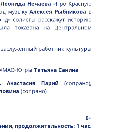
а
Леонида Нечаева
«Про Красную
Под музыку
Алексея Рыбникова
в
энд» солисты расскажут историю
ыла показана на Центральном
 заслуженный работник культуры
в ХМАО-Югры
Татьяна Санина
.
),
Анастасия Парий
(сопрано),
ловина
(сопрано).
6+
нии, продолжительность: 1 час.