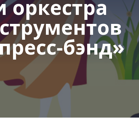
 оркестра
струментов
спресс-бэнд»