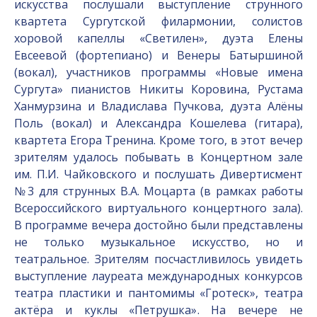
искусства послушали выступление струнного
квартета Сургутской филармонии, солистов
хоровой капеллы «Светилен», дуэта Елены
Евсеевой (фортепиано) и Венеры Батыршиной
(вокал), участников программы «Новые имена
Сургута» пианистов Никиты Коровина, Рустама
Ханмурзина и Владислава Пучкова, дуэта Алёны
Поль (вокал) и Александра Кошелева (гитара),
квартета Егора Тренина. Кроме того, в этот вечер
зрителям удалось побывать в Концертном зале
им. П.И. Чайковского и послушать Дивертисмент
№3 для струнных В.А. Моцарта (в рамках работы
Всероссийского виртуального концертного зала).
В программе вечера достойно были представлены
не только музыкальное искусство, но и
театральное. Зрителям посчастливилось увидеть
выступление лауреата международных конкурсов
театра пластики и пантомимы «Гротеск», театра
актёра и куклы «Петрушка». На вечере не