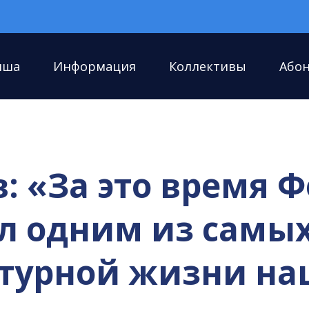
иша
Информация
Коллективы
Або
 «За это время Ф
ал одним из сам
ьтурной жизни н