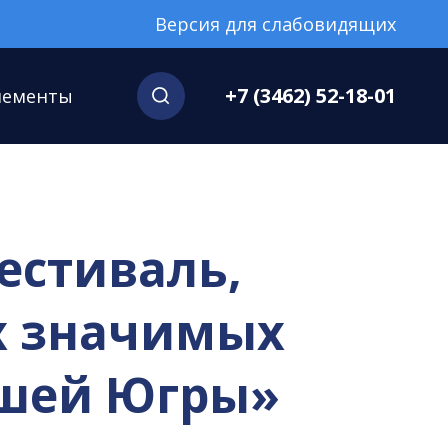
Версия для слабовидящих
+7 (3462) 52-18-01
нементы
естиваль,
ых значимых
ашей Югры»