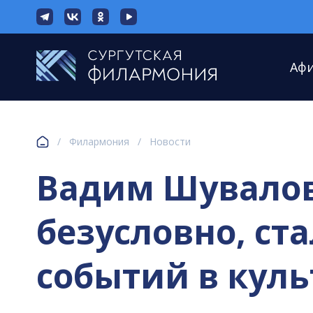
Аф
/
Филармония
/
Новости
Вадим Шувалов:
безусловно, ст
событий в кул