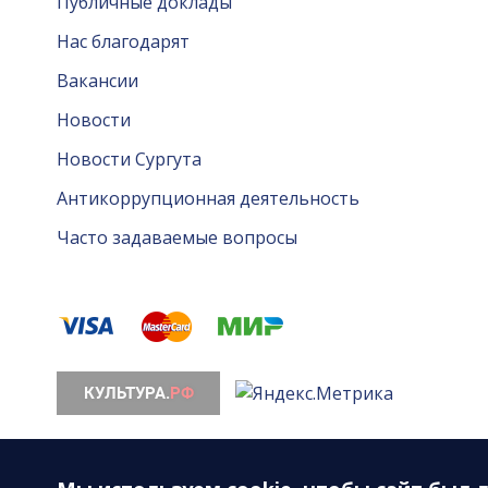
Публичные доклады
Нас благодарят
Вакансии
Новости
Новости Сургута
Антикоррупционная деятельность
Часто задаваемые вопросы
© 2026. Все права защищены. МАУ «Сургутская ф
628408, ХМАО-Югра, Тюменская область, г. Сургут, 