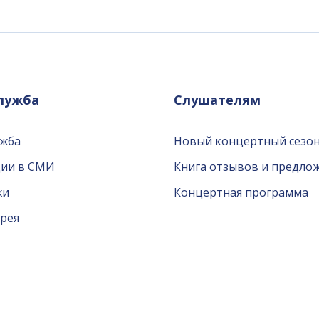
служба
Слушателям
ужба
Новый концертный сезон
ции в СМИ
Книга отзывов и предло
жи
Концертная программа
рея