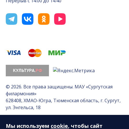
Перерыв с 14:00 до 14:40
© 2026. Все права защищены. МАУ «Сургутская
филармония»
628408, ХМАО-Югра, Тюменская область, г. Сургут,
ул. Энгельса, 18
Мы используем
cookie
, чтобы сайт
Разработка сайта — Интернет-лаборатория