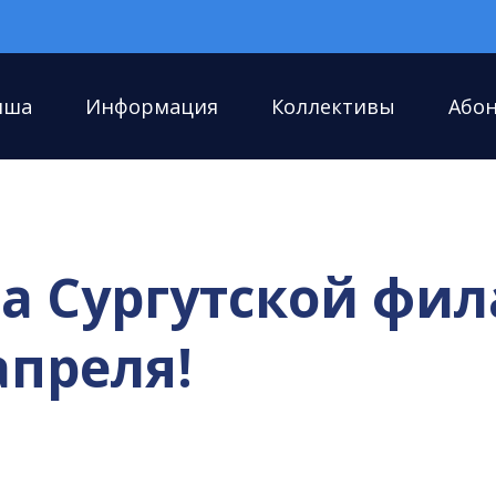
иша
Информация
Коллективы
Або
са Сургутской фи
апреля!