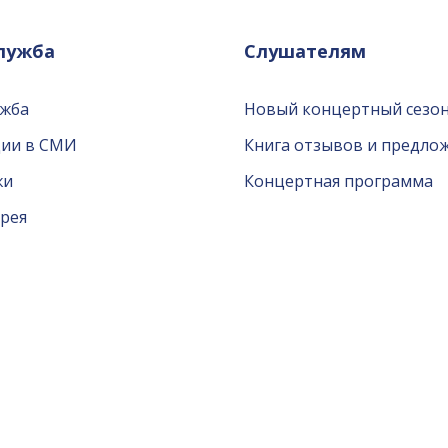
служба
Слушателям
ужба
Новый концертный сезон
ции в СМИ
Книга отзывов и предло
жи
Концертная программа
рея