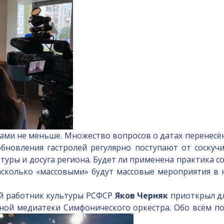
ми не меньше. Множество вопросов о датах перенесён
обновления гастролей регулярно поступают от соскуч
ьтуры и досуга региона. Будет ли применена практика с
насколько «массовыми» будут массовые мероприятия в 
й работник культуры РСФСР
Яков Черняк
приоткрыл дл
ной медиатеки Симфонического оркестра. Обо всём по