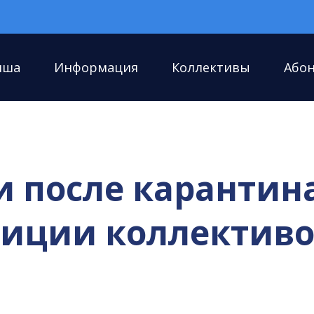
иша
Информация
Коллективы
Або
и после карантин
тиции коллективо