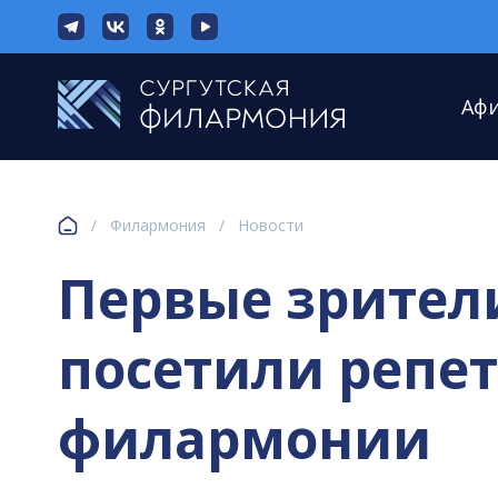
Аф
/
Филармония
/
Новости
Первые зрител
посетили репе
филармонии