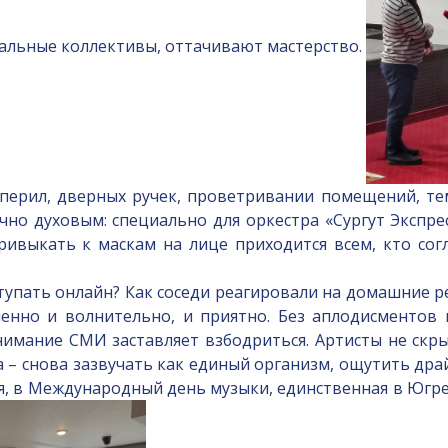
альные коллективы, оттачивают мастерство.
рил, дверных ручек, проветривании помещений, те
о духовым: специально для оркестра «Сургут Экспре
ивыкать к маскам на лице приходится всем, кто сог
ать онлайн? Как соседи реагировали на домашние ре
нно и волнительно, и приятно. Без аплодисментов 
нимание СМИ заставляет взбодриться. Артисты не скр
а – снова зазвучать как единый организм, ощутить драй
я, в Международный день музыки, единственная в Югре