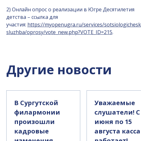
2) Онлайн опрос о реализации в Югре Десятилетия
детства – ссылка для
участия:
https://myopenugra.ru/services/sotsiologiches
sluzhba/oprosy/vote_new.php?VOTE_ID=215
.
Другие новости
В Сургутской
Уважаемые
филармонии
слушатели! С
произошли
июня по 15
кадровые
августа касса
изменения.
работает!