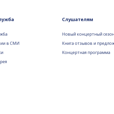
служба
Слушателям
ужба
Новый концертный сезон
ции в СМИ
Книга отзывов и предло
жи
Концертная программа
рея