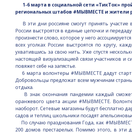
1-6 марта в социальной сети «ТикТок» п
региональных штабов #МЫВМЕСТЕ и жители ре
В эти дни россияне смогут принять участие в
России выстроятся в единые цепочки и передаду
произнести слово, которое у него ассоциирует
всех уголках России выстроятся по кругу, ка
ухватившись за свою нить. Уже спустя нескольк
настоящей визуализацией связи участников и 
повяжет себе на запястье.
6 марта волонтеры #МЫВМЕСТЕ дадут старт у
Добровольцы предложат всем мужчинам страны 
отдыха.
В знак окончания пандемии каждый сможет п
оранжевого цвета акции #МЫВМЕСТЕ. Волонте
наоборот. Сетевые магазины будут бесплатно да
садов и теплиц школьники посадят апельсиновы
По случаю празднования Года, как #МЫВМЕСТЕ,
200 домов престарелых. Помимо этого, в эти 