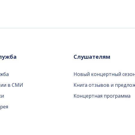
служба
Слушателям
ужба
Новый концертный сезон
ции в СМИ
Книга отзывов и предло
жи
Концертная программа
рея