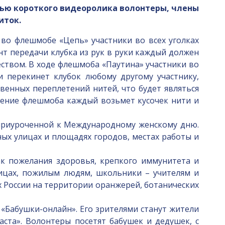
щью короткого видеоролика волонтеры, члены
иток.
во флешмобе «Цепь» участники во всех уголках
нт передачи клубка из рук в руки каждый должен
ством. В ходе флешмоба «Паутина» участники во
и перекинет клубок любому другому участнику,
твенных переплетений нитей, что будет являться
шение флешмоба каждый возьмет кусочек нити и
риуроченной к Международному женскому дню.
х улицах и площадях городов, местах работы и
 пожелания здоровья, крепкого иммунитета и
цах, пожилым людям, школьники – учителям и
х России на территории оранжерей, ботанических
Бабушки-онлайн». Его зрителями станут жители
ста». Волонтеры посетят бабушек и дедушек, с