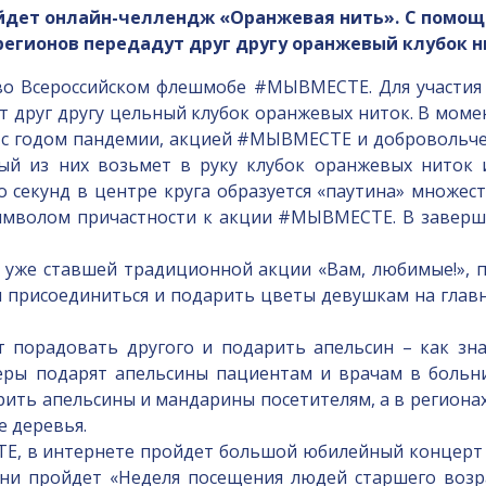
ройдет онлайн-челлендж «Оранжевая нить». С помо
гионов передадут друг другу оранжевый клубок н
о Всероссийском флешмобе #МЫВМЕСТЕ. Для участия 
т друг другу цельный клубок оранжевых ниток. В моме
ся с годом пандемии, акцией #МЫВМЕСТЕ и добровольче
ждый из них возьмет в руку клубок оранжевых ниток 
о секунд в центре круга образуется «паутина» множес
символом причастности к акции #МЫВМЕСТЕ. В завер
же ставшей традиционной акции «Вам, любимые!», п
присоединиться и подарить цветы девушкам на главны
орадовать другого и подарить апельсин – как знак
ры подарят апельсины пациентам и врачам в больни
рить апельсины и мандарины посетителям, а в региона
е деревья.
 в интернете пройдет большой юбилейный концерт «
дни пройдет «Неделя посещения людей старшего возра