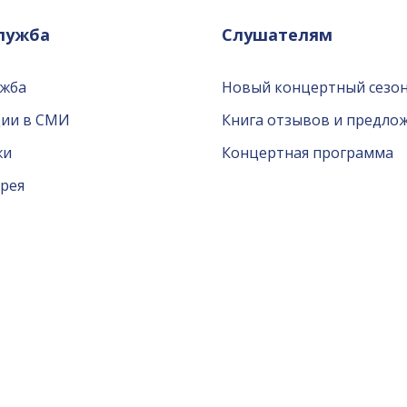
служба
Слушателям
ужба
Новый концертный сезон
ции в СМИ
Книга отзывов и предло
жи
Концертная программа
рея