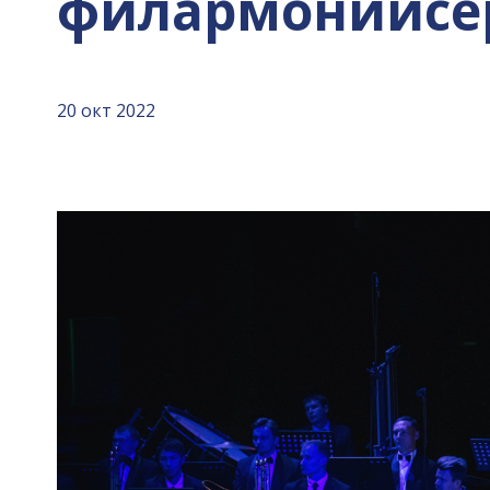
филармониисер
20 окт 2022