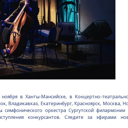
ября в Ханты-Мансийске, в Концертно-театральном
ок, Владикавказ, Екатеринбург, Красноярск, Москва, Но
ты симфонического оркестра Сургутской филармонии
ыступления конкурсантов. Следите за эфирами но