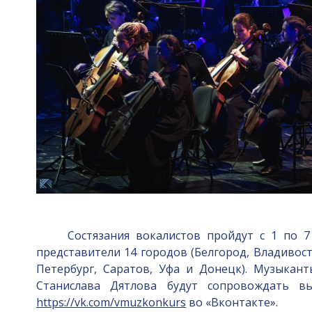
Состязания вокалистов пройдут с 1 по 7 но
представители 14 городов (Белгород, Владивост
Петербург, Саратов, Уфа и Донецк). Музыкан
Станислава Дятлова будут сопровождать в
https://vk.com/vmuzkonkurs
во «Вконтакте».