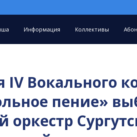
иша
Информация
Коллективы
Або
 IV Вокального к
льное пение» вы
 оркестр Сургутс