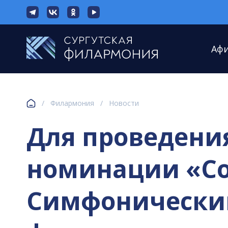
Аф
/
Филармония
/
Новости
Для проведения
номинации «Со
Симфонический