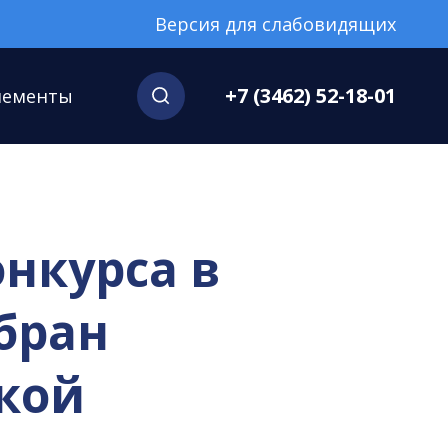
Версия для слабовидящих
+7 (3462) 52-18-01
нементы
онкурса в
бран
кой