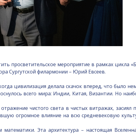
тить просветительское мероприятие в рамках цикла «Б
ора Сургутской филармонии – Юрий Евсеев.
 когда цивилизация делала скачок вперед, что было н
коснулось всего мира: Индии, Китая, Византии. Но н
тражение чистого света в чистых витражах, засиял 
авшую огромное влияние на всю средневековую культу
м математики. Эта архитектура – настоящая Вселенн