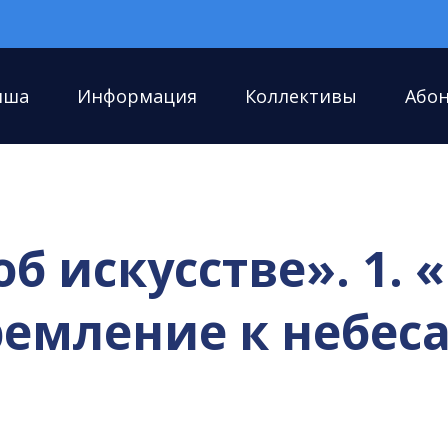
иша
Информация
Коллективы
Або
б искусстве». 1. 
емление к небес