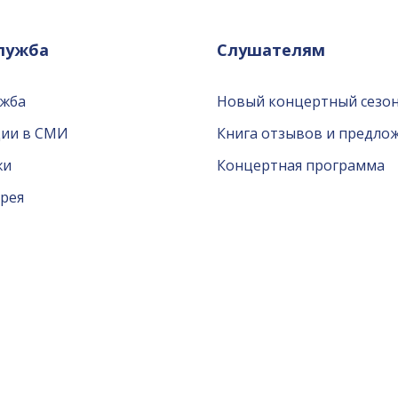
служба
Слушателям
ужба
Новый концертный сезон
ции в СМИ
Книга отзывов и предло
жи
Концертная программа
рея