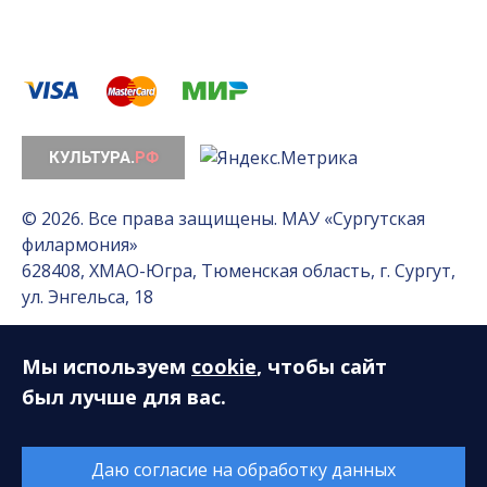
© 2026. Все права защищены. МАУ «Сургутская
филармония»
628408, ХМАО-Югра, Тюменская область, г. Сургут,
ул. Энгельса, 18
Мы используем
cookie
, чтобы сайт
Разработка сайта — Интернет-лаборатория
«Делиссимо»
был лучше для вас.
Обслуживание сайта —
А1 Интернет-Эксперт
Даю согласие на обработку данных