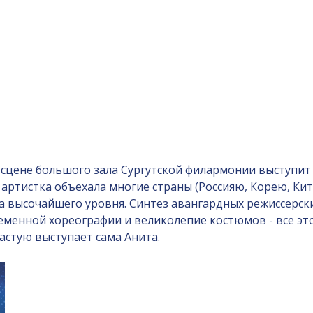
а сцене большого зала Сургутской филармонии выступит
и артистка объехала многие страны (Россияю, Корею, К
а высочайшего уровня. Синтез авангардных режиссерск
еменной хореографии и великолепие костюмов - все эт
астую выступает сама Анита.