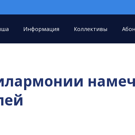
иша
Информация
Коллективы
Або
филармонии намеч
лей