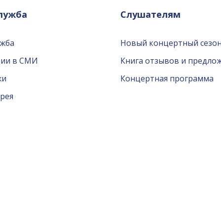
служба
Слушателям
ужба
Новый концертный сезон
ции в СМИ
Книга отзывов и предло
жи
Концертная программа
рея