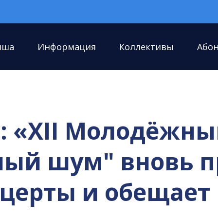
иша
Информация
Коллективы
Або
: «XII Молодёжны
ёный шум" вновь 
онцерты и обещае