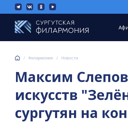
Аф
/
Филармония
/
Новости
Максим Слепов
искусств "Зел
сургутян на к