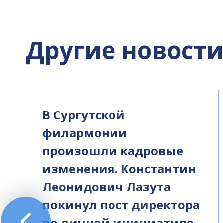
Другие новост
В Сургутской
филармонии
произошли кадровые
изменения. Константин
Леонидович Лазута
покинул пост директора
по личной инициативе