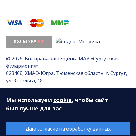
© 2026. Все права защищены. МАУ «Сургутская
филармония»
628408, ХМАО-Югра, Тюменская область, г. Сургут,
ул. Энгельса, 18
Мы используем
cookie
, чтобы сайт
Разработка сайта — Интернет-лаборатория
«Делиссимо»
был лучше для вас.
Обслуживание сайта —
А1 Интернет-Эксперт
Даю согласие на обработку данных