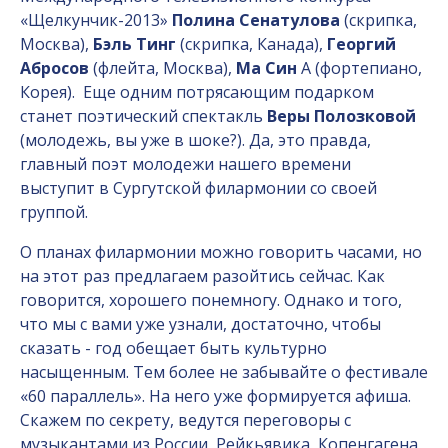
«Щелкунчик-2013»
Полина Сенатулова
(скрипка,
Москва),
Бэль Тинг
(скрипка, Канада),
Георгий
Абросов
(флейта, Москва),
Ма Син
А (фортепиано,
Корея).
Еще одним потрясающим подарком
станет поэтический спектакль
Веры Полозковой
(молодежь, вы уже в шоке?). Да, это правда,
главный поэт молодежи нашего времени
выступит в Сургутской филармонии со своей
группой.
О планах филармонии можно говорить часами, но
на этот раз предлагаем разойтись сейчас. Как
говорится, хорошего понемногу. Однако и того,
что мы с вами уже узнали, достаточно, чтобы
сказать - год обещает быть культурно
насыщенным. Тем более не забывайте о фестивале
«60 параллель». На него уже формируется афиша.
Скажем по секрету, ведутся переговоры с
музыкантами из России, Рейкьявика, Копенгагена