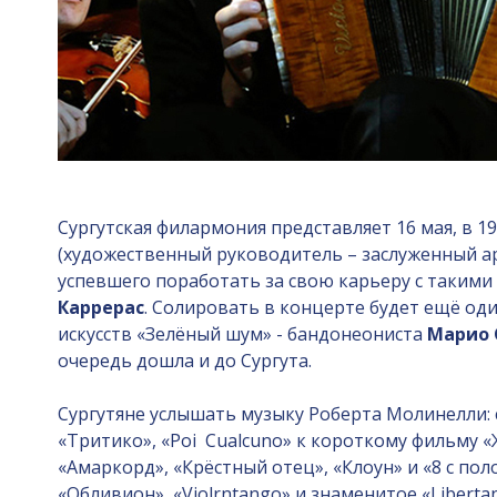
Сургутская филармония представляет 16 мая, в 
(художественный руководитель – заслуженный а
успевшего поработать за свою карьеру с таким
Каррерас
. Солировать в концерте будет ещё од
искусств «Зелёный шум» - бандонеониста
Марио 
очередь дошла и до Сургута.
Сургутяне услышать музыку Роберта Молинелли: 
«Тритико», «Poi Cualcuno» к короткому фильму 
«Амаркорд», «Крёстный отец», «Клоун» и «8 с по
«Обливион», «Violrntango» и знаменитое «Liber