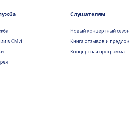
служба
Слушателям
ужба
Новый концертный сезон
ции в СМИ
Книга отзывов и предло
жи
Концертная программа
рея