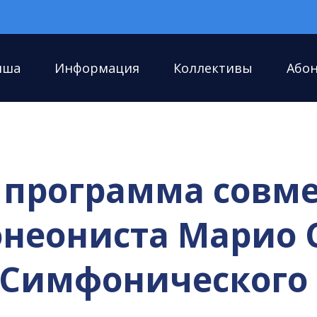
иша
Информация
Коллективы
Або
 программа совме
онеониста Марио 
 Симфонического 