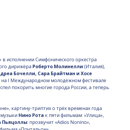
о» в исполнении Симфонического оркестра
ного дирижёра
Роберто Молинелли
(Италия),
дреа Бочелли, Сара Брайтман и Хосе
ть на I Международном молодёжном фестивале
успел покорить многие города России, а теперь
не», картину-триптих о трёх временах года
з музыки
Нино Рота
к пяти фильмам: «Улица»,
а Пьяцоллы
: прозвучит «Adios Nonino»,
фильма «Почтальон».