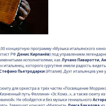
19.00 концертную программу «Музыка итальянского кин
ртист РФ
Денис Кирпанёв
) под управлением легендар
и именитыми исполнителями, как
Лучано Паваротти,
Ан
ин итальянец, которого сургутяне имели радость виде
Стефано Пьетродарки
(Италия). Дуэт итальянцев уже 
сюиту для оркестра в трёх частях «Посвящение Моррико
«Жизненный путь Феллини» «Эс Комэ…», а также сюиту и
ловиной». Не обойдется и без музыки гениального
Астор
tango». Завершит концерт «Милонга»
Луиса Бакалова
из 