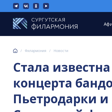
Аф
/
Филармония
/
Новости
Стала известна
концерта банд
Пьетродарки и