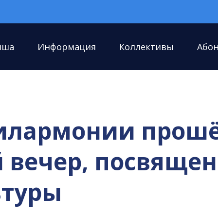
иша
Информация
Коллективы
Або
филармонии прош
 вечер, посвяще
ьтуры