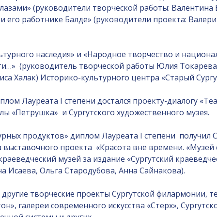
 глазами» (руководители творческой работы: Валентина
 и его работнике Балде» (руководители проекта: Валери
турного наследия» и «Народное творчество и национал
ти…» (руководитель творческой работы Юлия Токарева)
са Халак) Историко-культурного центра «Старый Сургу
лом Лауреата I степени достался проекту-диалогу «Те
клы «Петрушка» и Сургутского художественного музея.
ных продуктов» диплом Лауреата I степени получил С
выставочного проекта «Красота вне времени. «Музей
 краеведческий музей за издание «Сургутский краеведче
а Исаева, Ольга Стародубова, Анна Сайнакова).
угие творческие проекты Сургутской филармонии, теат
он», галереи современного искусства «Стерх», Сургутск