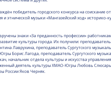
чной системы и других.
аждён победитель городского конкурса на соискание от
 и этнической музыки «Мангазейский ход» историко-ку
вручены знаки «За преданность профессии» работникам
 развитие культуры города. Их получили: преподавател
тина Лаврухина, преподаватель Сургутского музыкаль
-Югры Борис Лагода, преподаватель Сургутского музык
ач, начальник отдела культуры и искусства управлен
уженный деятель культуры ХМАО-Югры Любовь Слюсарь,
ры России Яков Черняк.
и