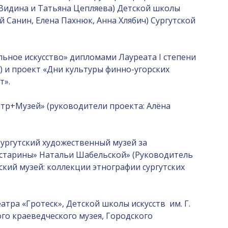
 Видина и Татьяна Цепляева) Детской школы
й Санин, Елена Пахнюк, Анна Хлябич) Сургутской
ьное искусство» дипломами Лауреата I степени
 и проект «Дни культуры финно-угорских
т».
атр+Музей» (руководители проекта: Алёна
ургутский художественный музей за
 старины» Натальи Шабельской» (Руководитель
ский музей: коллекции этнографии сургутских
ра «Гротеск», Детской школы искусств им. Г.
ого краеведческого музея, Городского