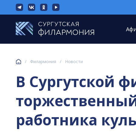
Аф
/
Филармония
/
Новости
В Сургутской 
торжественный
работника кул