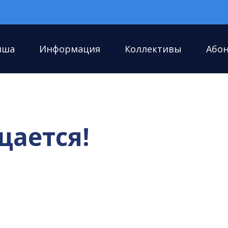
иша
Информация
Коллективы
Або
щается!