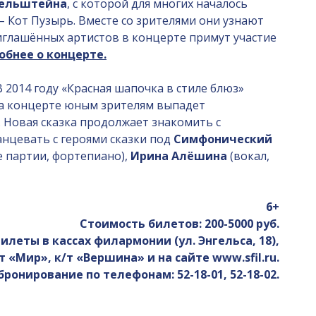
ельштейна
, с которой для многих началось
 – Кот Пузырь. Вместе со зрителями они узнают
иглашённых артистов в концерте примут участие
обнее о концерте.
 2014 году «Красная шапочка в стиле блюз»
 На концерте юным зрителям выпадет
. Новая сказка продолжает знакомить с
анцевать с героями сказки под
Симфонический
е партии, фортепиано),
Ирина Алёшина
(вокал,
6+
Стоимость билетов: 200-5000 руб.
илеты в кассах филармонии (ул. Энгельса, 18),
т «Мир», к/т «Вершина» и на сайте www.sfil.ru.
бронирование по телефонам: 52-18-01, 52-18-02.