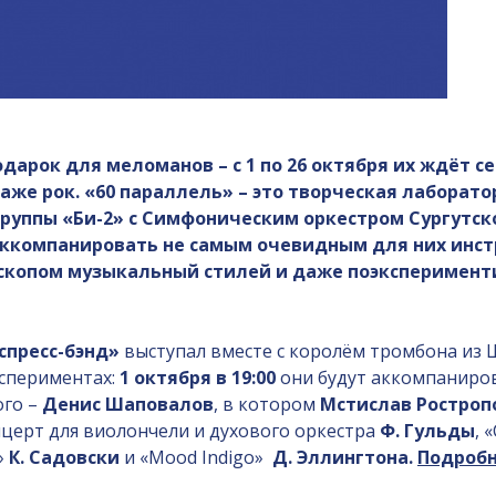
дарок для меломанов – с 1 по 26 октября их ждёт с
даже рок. «60 параллель» – это творческая лабора
группы «Би-2» с Симфоническим оркестром Сургутс
 аккомпанировать не самым очевидным для них инст
скопом музыкальный стилей и даже поэксперименти
спресс-бэнд»
выступал вместе с королём тромбона из
спериментах:
1 октября в 19:00
они будут аккомпаниров
ого –
Денис Шаповалов
, в котором
Мстислав Ростроп
церт для виолончели и духового оркестра
Ф. Гульды
, 
»
К. Садовски
и «Mood Indigo»
Д. Эллингтона.
Подробн