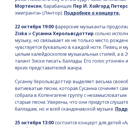
Мортенсен
, барабанщик
Пер И. Хойгорд Петер
эмигранта» (Лянтор).
Подробнее о концерте.
22 октября 19:00
фарерские музыканты продолжат
Ziska
и
Сусанна Херольвсдоттир
сольно исполн
музыку, но связывает их не только место рожде
чувствуется буквально в каждой ноте. Певец и м
целым калейдоскопом музыкальных стилей, а в 2
талант Зиски писать баллады. Его голос утончён 
ярких представителей жанра.
Сусанну Херольвсдоттир выделяет весьма свое
витиеватые песни, которая Сусанна сочиняет сам
собрала в Копенгагене группу с незамысловаты
старые песни. Уверены, что они придутся слушат
балладам, но и всей скандинавской музыке.
Подр
25 октября 13:00
состоится концерт для детей «А