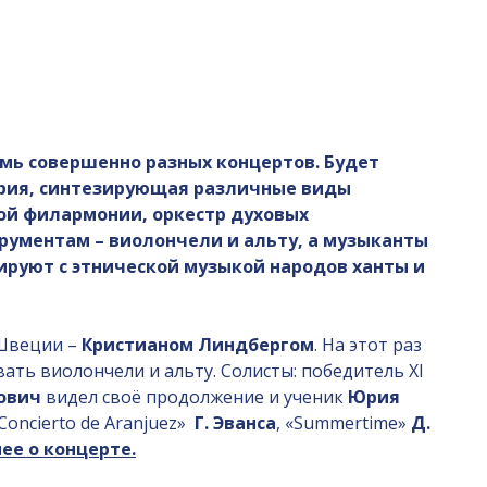
емь совершенно разных концертов. Будет
тория, синтезирующая различные виды
кой филармонии, оркестр духовых
рументам – виолончели и альту, а музыканты
руют с этнической музыкой народов ханты и
 Швеции –
Кристианом Линдбергом
. На этот раз
ать виолончели и альту. Солисты: победитель XI
ович
видел своё продолжение и ученик
Юрия
«Concierto de Aranjuez»
Г. Эванса
, «Summertime»
Д.
ее о концерте.