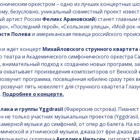
оническим оркестром – одно из лучших концертных шо
ому, безусловно, уникальный совместный проект извес
ый артист России
Феликс Арановский
) станет главным
о», «Последний герой», «Скользкие улицы», «Мой рок-н
астя Полева
и американская певица российского прои
ки ждёт концерт
Михайловского струнного квартета
 театра и Академического симфонического оркестра С
, внимательный подход к созданию новых программ, за
а охватывает произведения композиторов от Венской к
прозвучит программа, посвящённая юбилею сразу трёх 
Прозвучат пять новеллетт для струнного квартета Глазу
.
Подробнее о концерте.
лака и группы Yggdrasil
(Фарерские острова). Пианист
 не только участник музыкальных проектов (Yggdrasil, 
камерной музыки до симфоний, от опер до балета. На к
ической и этнической музыки, джаза (от фри-джаза до 
 музыканты: скрипачка
Ангелика Нильсен
, гитарист
Хе