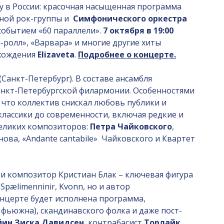
у в России: красочная насыщенная программа
тной рок-группы и
Симфонического оркестра
 событием «60 параллели».
7 октября в 19:00
-ролл», «Варвара» и многие другие хиты
схождения
Elizaveta
.
Подробнее о концерте.
(Санкт-Петербург). В составе ансамбля
анкт-Петербургской филармонии. Особенностями
 что коллектив снискал любовь публики и
лассики до современности, включая редкие и
великих композиторов:
Петра Чайковского
,
нова, «Andante cantabile» Чайковского и Квартет
 и композитор Кристиан Блак – ключевая фигура
Spælimenninir, Kvonn, но и автор
онцерте будет исполнена программа,
фьюжна), скандинавского фолка и даже пост-
йин Зиска Давидсен
, контрабасист
Торлайк