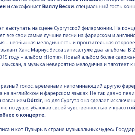
сен
и саксофонист
Виллу Вески
. специальный гость кон
 выступать на сцене Сургутской филармонии. На конц
ят все свои самые лучшие песни на фарерском и англий
ния – необычная мелодичность и пронзительная открове
узыкант Ханс Мариус Зиска записал уже два альбома. В 
015 году – альбом «Home». Новый альбом более сдержа
и изыскан, а музыка невероятно мелодична и тяготеет к
образный голос, временами напоминающий другую фаре
а на английском и фарерском языках. Не так давно пев
м названием
Dóttir
, но для Сургута она сделает исключен
елю по душе, убаюкав своей чувственностью и красотой
обнее о концерте.
лиса и кот Пузырь в стране музыкальных чудес» Госуда