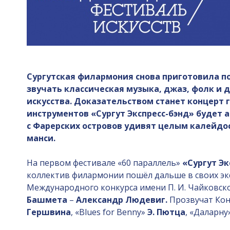
Сургутская филармония снова приготовила по
звучать классическая музыка, джаз, фолк и 
искусства. Доказательством станет концерт 
инструментов «Сургут Экспресс-бэнд» будет
с Фарерских островов удивят целым калейдо
манси.
На первом фестивале «60 параллель»
«Сургут Эк
коллектив филармонии пошёл дальше в своих эк
Международного конкурса имени П. И. Чайковск
Башмета
–
Александр Людевиг.
Прозвучат Кон
Гершвина
, «Blues for Benny»
Э. Пютца
, «Даларну