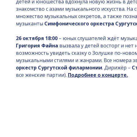
детей и юношества вдохнула новую жизнь в дет
знакомство с азами музыкального искусства. На 
множество музыкальных секретов, а также позн
музыканты
Симфонического оркестра Сургут
26 октября 18:00
– юных слушателей ждёт музыка
Григория Файна
вызвала у детей восторг и нет 
возможность увидеть сказку о Золушке по-новом
музыкальными стилями и жанрами. Все номера зв
оркестр Сургутской филармонии
. Дирижёр –
С
все женские партии).
Подробнее о концерте.