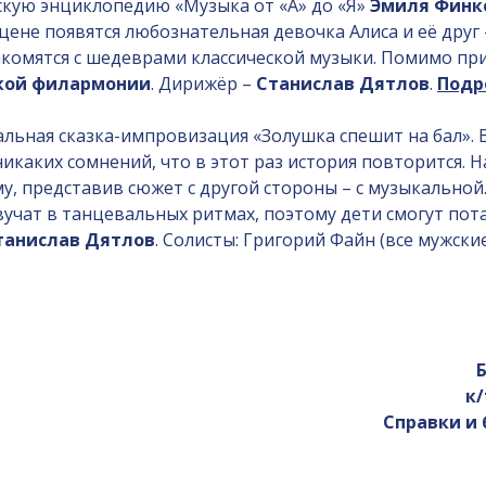
скую энциклопедию «Музыка от «А» до «Я»
Эмиля Финк
сцене появятся любознательная девочка Алиса и её друг
акомятся с шедеврами классической музыки. Помимо пр
ской филармонии
. Дирижёр –
Станислав Дятлов
.
Подр
льная сказка-импровизация «Золушка спешит на бал». В
никаких сомнений, что в этот раз история повторится.
у, представив сюжет с другой стороны – с музыкальной
учат в танцевальных ритмах, поэтому дети смогут пот
танислав Дятлов
. Солисты: Григорий Файн (все мужски
Б
к/
Справки и 