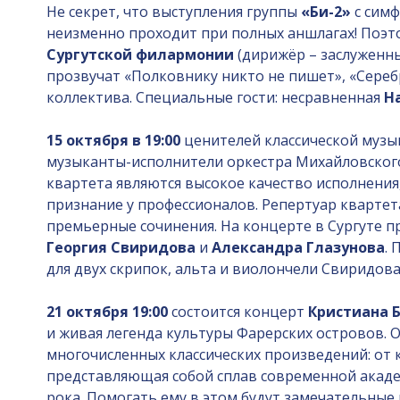
Не секрет, что выступления группы
«Би-2»
с симф
неизменно проходит при полных аншлагах! Поэт
Сургутской филармонии
(дирижёр – заслуженн
прозвучат «Полковнику никто не пишет», «Серебр
коллектива. Специальные гости: несравненная
Н
15 октября в 19:00
ценителей классической музы
музыканты-исполнители оркестра Михайловского
квартета являются высокое качество исполнения
признание у профессионалов. Репертуар квартет
премьерные сочинения. На концерте в Сургуте 
Георгия Свиридова
и
Александра Глазунова
. 
для двух скрипок, альта и виолончели Свиридова
21 октября 19:00
состоится концерт
Кристиана Б
и живая легенда культуры Фарерских островов. Он
многочисленных классических произведений: от 
представляющая собой сплав современной академ
рока. Помогать ему в этом будут замечательные