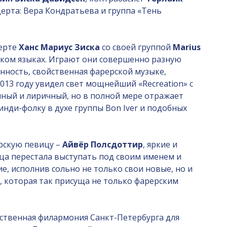
церта: Вера Кондратьева и группа «Тень
ерте
Ханс Мариус Зиска
со своей группой
Marius
ском языках. Играют они совершенно разную
нность, свойственная фарерской музыке,
2013 году увидел свет мощнейший «Recreation» с
нный и лиричный, но в полной мере отражает
 инди-фолку в духе группы Bon Iver и подобных
рскую певицу –
Айвёр Полсдоттир
, яркие и
ица перестала выступать под своим именем и
ие, исполнив сольно не только свои новые, но и
, которая так присуща не только фарерским
рственная филармония Санкт-Петербурга для