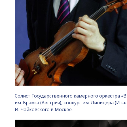
Солист Государственного камерного оркестра «В
им. Брамса (Австрия), конкурс им. Липицера (Ита
И. Чайковского в Москве.