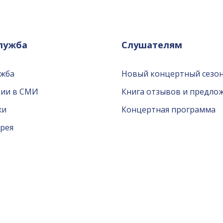
служба
Слушателям
ужба
Новый концертный сезон
ции в СМИ
Книга отзывов и предло
жи
Концертная программа
рея