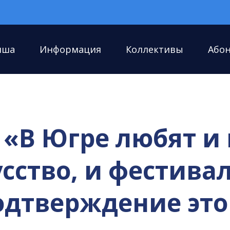
иша
Информация
Коллективы
Або
 «В Югре любят и
сство, и фестива
одтверждение эт