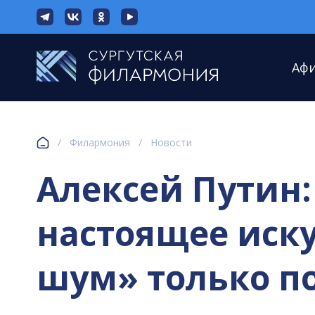
Аф
/
Филармония
/
Новости
Алексей Путин:
настоящее иску
шум» только п