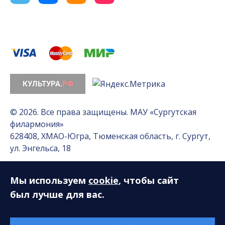
© 2026. Все права защищены. МАУ «Сургутская
филармония»
628408, ХМАО-Югра, Тюменская область, г. Сургут,
ул. Энгельса, 18
Мы используем
cookie
, чтобы сайт
Разработка сайта — Интернет-лаборатория
«Делиссимо»
был лучше для вас.
Обслуживание сайта —
А1 Интернет-Эксперт