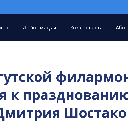
иша
Информация
Коллективы
Або
гутской филармо
 к празднованию 
Дмитрия Шостак