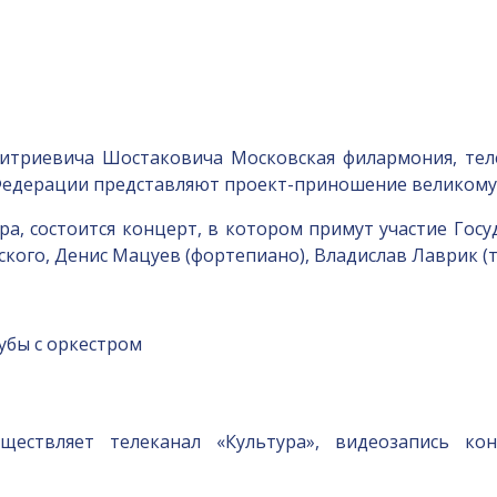
итриевича Шостаковича Московская филармония, тел
Федерации представляют проект-приношение великому
ора, состоится концерт, в котором примут участие Го
кого, Денис Мацуев (фортепиано), Владислав Лаврик (т
убы с оркестром
ествляет телеканал «Культура», видеозапись ко