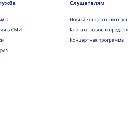
служба
Слушателям
ужба
Новый концертный сезон
ции в СМИ
Книга отзывов и предло
жи
Концертная программа
рея