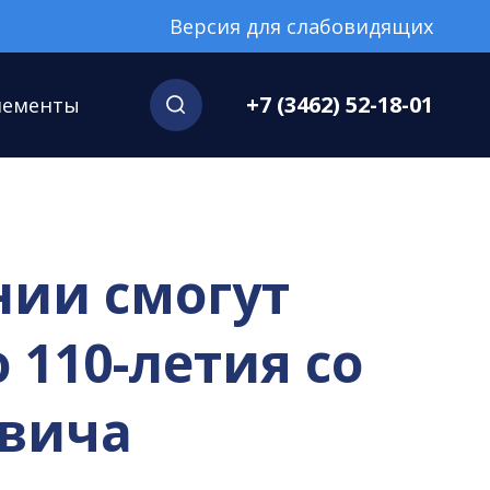
Версия для слабовидящих
+7 (3462) 52-18-01
нементы
нии смогут
110-летия со
овича