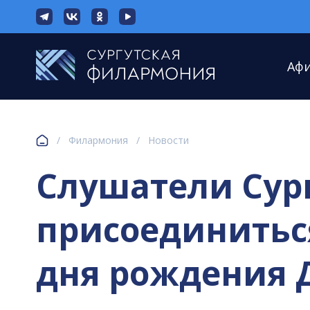
Аф
/
Филармония
/
Новости
Слушатели Сур
присоединиться
дня рождения 