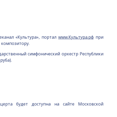
еканал «Культура», портал
www.Культура.рф
при
 композитору.
сударственный симфонический оркестр Республики
руба).
нцерта будет доступна на сайте Московской