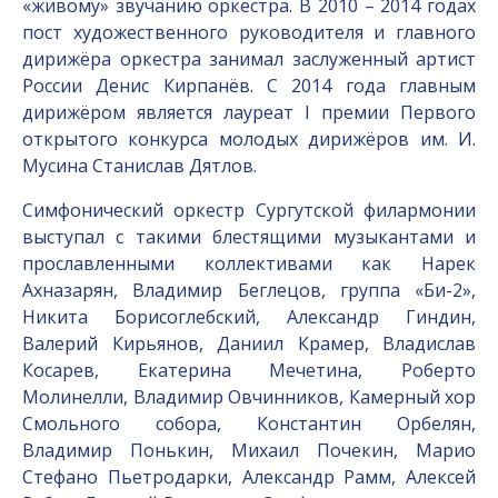
«живому» звучанию оркестра. В 2010 – 2014 годах
пост художественного руководителя и главного
дирижёра оркестра занимал заслуженный артист
России Денис Кирпанёв. С 2014 года главным
дирижёром является лауреат I премии Первого
открытого конкурса молодых дирижёров им. И.
Мусина Станислав Дятлов.
Симфонический оркестр Сургутской филармонии
выступал с такими блестящими музыкантами и
прославленными коллективами как Нарек
Ахназарян, Владимир Беглецов, группа «Би-2»,
Никита Борисоглебский, Александр Гиндин,
Валерий Кирьянов, Даниил Крамер, Владислав
Косарев, Екатерина Мечетина, Роберто
Молинелли, Владимир Овчинников, Камерный хор
Смольного собора, Константин Орбелян,
Владимир Понькин, Михаил Почекин, Марио
Стефано Пьетродарки, Александр Рамм, Алексей