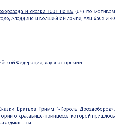
ехеразада и сказки 1001 ночи»
(6+) по мотивам
оде, Аладдине и волшебной лампе, Али-бабе и 40
сийской Федерации, лауреат премии
Сказки Братьев Гримм («Король Дроздобород»,
тории о красавице-принцессе, которой пришлось
находчивости.