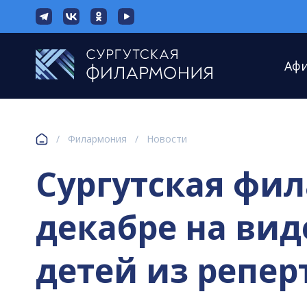
Аф
/
Филармония
/
Новости
Сургутская фил
декабре на ви
детей из репер