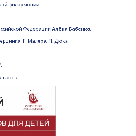
кой филармонии.
Российской Федерации
Алёна Бабенко
.
пердинка, Г. Малера, П. Дюка.
.
oman.ru