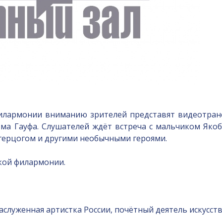
илармонии вниманию зрителей представят видеотран
а Гауфа. Слушателей ждёт встреча с мальчиком Якобо
 герцогом и другими необычными героями.
кой филармонии.
заслуженная артистка России, почётный деятель искусс