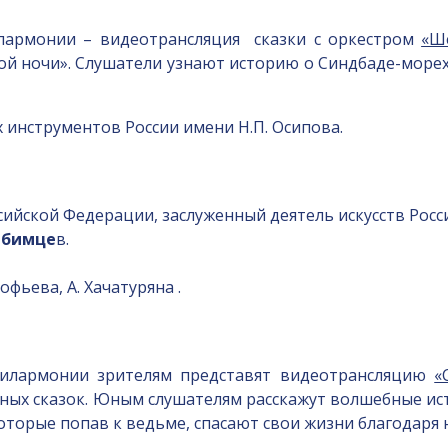
лармонии – видеотрансляция сказки с оркестром
«Ш
ной ночи». Слушатели узнают историю о Синдбаде-морех
инструментов России имени Н.П. Осипова.
сийской Федерации, заслуженный деятель искусств Рос
юбимце
в.
фьева, А. Хачатуряна .
филармонии зрителям представят видеотрансляцию
«
ных сказок. Юным слушателям расскажут волшебные ис
которые попав к ведьме, спасают свои жизни благодаря 