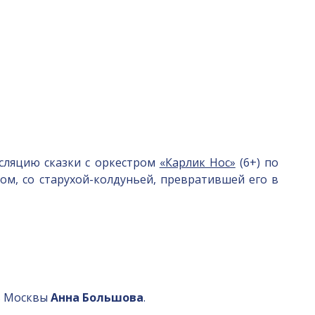
сляцию сказки с оркестром
«Карлик Нос»
(6+) по
м, со старухой-колдуньей, превратившей его в
тв Москвы
Анна Большова
.