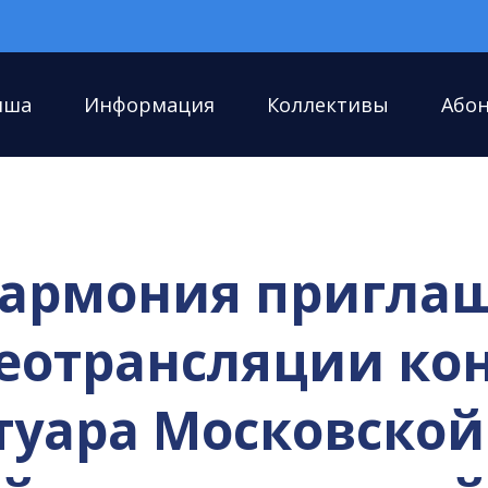
иша
Информация
Коллективы
Або
армония приглаша
деотрансляции ко
туара Московской