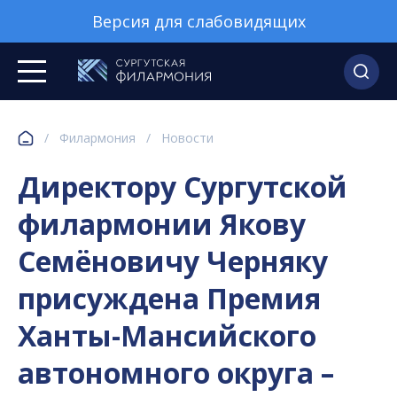
Версия для слабовидящих
/
Филармония
/
Новости
Директору Сургутской
филармонии Якову
Семёновичу Черняку
присуждена Премия
Ханты-Мансийского
автономного округа –