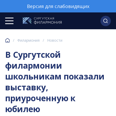
Версия для слабовидящих
/
Филармония
/
Новости
В Сургутской
филармонии
школьникам показали
выставку,
приуроченную к
юбилею