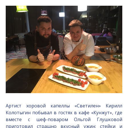
Артист хоровой капеллы «Светилен» Кирилл
Колотыгин побывал в гостях в кафе «Кунжут», где
вместе с шеф-поваром Ольгой Глушковой
приготовил страшно вкусный ужин: стейки и