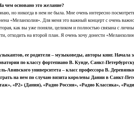
На чем основано это желание?
е знаю, но никогда в нем не была. Мне очень интересно посмотр
лнена «Меланхолия». Для меня это важный концерт с очень важн
оторая, как вы уже поняли, целиком и полностью связана с лич
ути, отходить на второй план. Я очень хочу донести «Меланхоли
зыкантов, ее родители – музыковеды, авторы книг. Начала з
атории по классу фортепиано В. Кунде, Санкт-Петербургску
ль-Авивского университета – класс профессора В. Деревянк
грать на нем по случаю визита королевы Дании в Санкт-Петер
таж», «P2» (Дания), «Радио Россия», «Радио Классика», «Рад
и