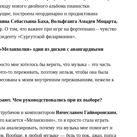
ыходу нового двойного альбома пианистки
дущие, построена неординарно и продиктована
анна Себастьяна Баха, Вольфганга Амадея Моцарта,
р. О том, что важнее при игре на фортепиано – чувство
понд
енту
«
Сургутской филармонии
».
 «Меланхолия» один из дисков с авангардными
осто мне хотелось бы верить, что музыка – это часть
 что-то переживать, поэтому нельзя, чтобы она была
дресована к моим внутренним переживаниям, нежели к
рают. Чем руководствовались при их выборе?
 трубачом и композитором
Вячеславом Гайворонским
,
Что касается «Меланхолии»
, то я просто стала играть
ала анализировать, почему эта музыка мне помогает и
м. Вообще, в любой музыке — будь то рок, джаз, попса