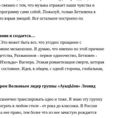
связано с тем, что музыка отражает наши чувства и
программу сами собой. Пожалуй, только Бетховена я
то взрыв эмоций. Все остальное построено по
оянии и создается…
. Это может быть все, что угодно: прощание с
ояние меланхолии. Я думаю, что именно по этой причине
етства, Рахманинов - первое одиночество, Бетховен -
 Изольды» Вагнера. Этакая романтизация смерти, которая
е состояние. Идея, в общем, с одной стороны, глобальная,
димиром Волковым лидер группы «АукцЫон» Леонид
сконечно транслировать одно и тоже. Я знаю эту группу
рать в любом стиле - от рока до классики. В России
 нее право, тем более что из нее зачастую рождается