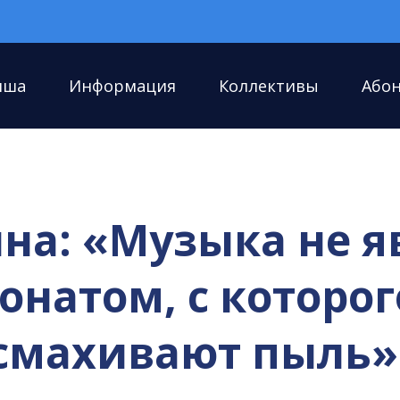
иша
Информация
Коллективы
Або
на: «Музыка не я
натом, с которог
смахивают пыль»