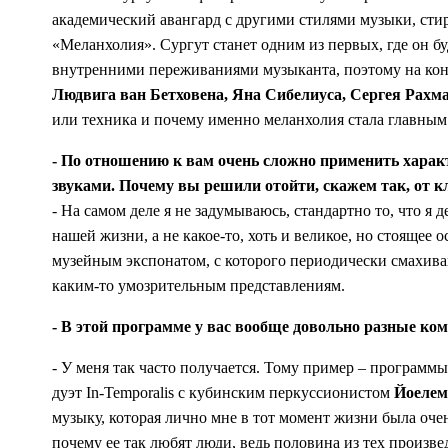
академический авангард с другими стилями музыки, ст
«Меланхолия». Сургут станет одним из первых, где он б
внутренними переживаниями музыканта, поэтому на кон
Людвига ван Бетховена, Яна Сибелиуса, Сергея Рахм
или техника и почему именно меланхолия стала главным
- По отношению к вам очень сложно применить харак
звуками. Почему вы решили отойти, скажем так, от к
- На самом деле я не задумываюсь, стандартно то, что я 
нашей жизни, а не какое-то, хоть и великое, но стоящее 
музейным экспонатом, с которого периодически смахива
каким-то умозрительным представлениям.
- В этой программе у вас вообще довольно разные к
- У меня так часто получается. Тому пример – програ
дуэт In-Temporalis с кубинским перкуссионистом
Йоелем
музыку, которая лично мне в тот момент жизни была очен
почему ее так любят люди, ведь половина из тех произве