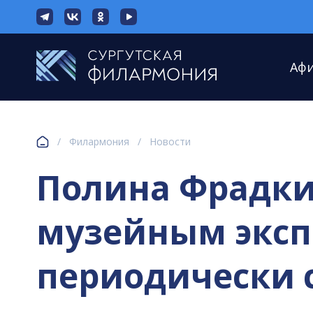
Аф
/
Филармония
/
Новости
Полина Фрадки
музейным экспо
периодически 