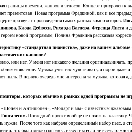
ирая границы
времени, жанров и этносов. Концерт приурочен к в
удет презентован. Новая программа Фрадкиной, как и все преды
церте прозвучат произведения самых разных композиторов:
Иог
анинова, Клода Дебюсси, Рихарда Вагнера, Ференца Листа
и д
 героем новой программы, Полина Фрадкина рассказала коррес
теристику «стандартная пианистка», даже на вашем альбоме
лассических канонов?
делаю, или нет. У меня нет никакого желания оригинальничать, пр
особняком явление. Музыка учит нас чувствовать, а порой даже и
ют пыль. В первую очередь мне интересна та музыка, которая а
омпозиторы, которых обычно в рамках одной программы не иг
ммы «Шопен и Антишопен»,
«Моцарт и мы» c известным джазовым
 Гонсалесом.
Последний проект вообще не похож на классику. 
ь нужна. После того как набрала определенный набор пьес, я ст
дений, что были мною сыграны, известны если не всем, то многи