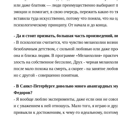
или даже блатняк — люди преимущественно выбирают пес
эмоции и помогает, в свою очередь, пережить какие-то 
вставила туда искусственно, потому что поняла, что на
психологическому принципу. От начала и до конца.
- Да и стоит признать, большая часть произведений, 
- В психологии считается, что чувство меланхолии возник
безоблачным детством, с сильной любовью или даже прос
она и близка людям. В программе «Меланхолия» практичес
злость на собственное бессилие, Друх - черная меланхо
после мало похожа на смерть, а скорее - на занятие любов
но с другой - совершенно понятная.
- В Санкт-Петербурге довольно много авангардных м
Федоров?
- Я вообще люблю эксперименты, даже если они не совсе
и с уважением к ней отношусь. Мало того, я играю и др
привыкли к достижениям, к чему-то идеальному, поэтому 