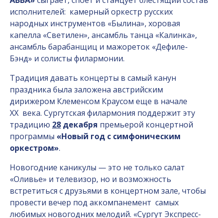
АВВА»
сыграет, споет и станцует блестящий состав
исполнителей: камерный оркестр русских
народных инструментов «Былина», хоровая
капелла «Светилен»,
ансамбль танца «Калинка»,
ансамбль барабанщиц и мажореток «Дефиле-
Бэнд» и солисты
филармонии.
Традиция давать концерты в самый канун
праздника была заложена австрийским
дирижером Клеменсом Краусом еще в начале
XX века. Сургутская филармония поддержит эту
традицию
28
декабря
премьерой концертной
программы
«Новый год с симфоническим
оркестром»
.
Новогодние каникулы — это не только салат
«Оливье» и телевизор, но и возможность
встретиться с друзьями в концертном зале, чтобы
провести вечер под аккомпанемент самых
любимых новогодних мелодий. «Сургут Экспресс-