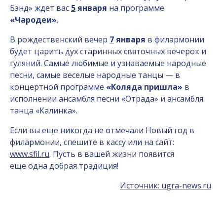
Бэнд» ждет вас
5
января
на программе
«Чародеи»
.
В рождественский вечер
7
января
в филармонии
будет царить дух старинных святочных вечерок и
гуляний. Самые любимые и узнаваемые народные
песни, самые веселые народные танцы — в
концертной программе
«Коляда пришла»
в
исполнении ансамбля песни
«Отрада» и ансамбля
танца
«Калинка».
Если вы еще никогда не отмечали Новый год в
филармонии, спешите в кассу или на сайт:
www.sfil.ru
. Пусть в вашей жизни появится
еще одна добрая традиция!
Источник: ugra-news.ru