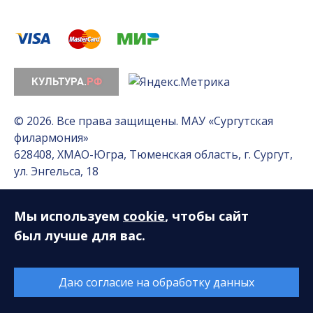
© 2026. Все права защищены. МАУ «Сургутская
филармония»
628408, ХМАО-Югра, Тюменская область, г. Сургут,
ул. Энгельса, 18
Мы используем
cookie
, чтобы сайт
Разработка сайта — Интернет-лаборатория
«Делиссимо»
был лучше для вас.
Обслуживание сайта —
А1 Интернет-Эксперт
Даю согласие на обработку данных