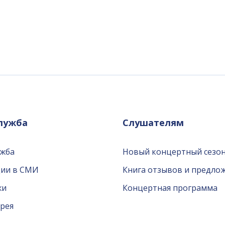
служба
Слушателям
ужба
Новый концертный сезон
ции в СМИ
Книга отзывов и предло
жи
Концертная программа
рея