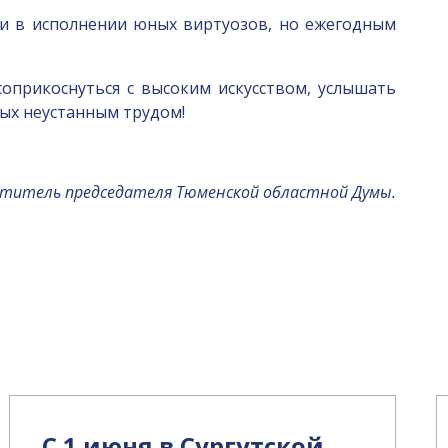
ки в исполнении юных виртуозов, но ежегодным
соприкоснуться с высоким искусством, услышать
ых неустанным трудом!
ститель председателя Тюменской областной Думы.
С 1 июня в Сургутской