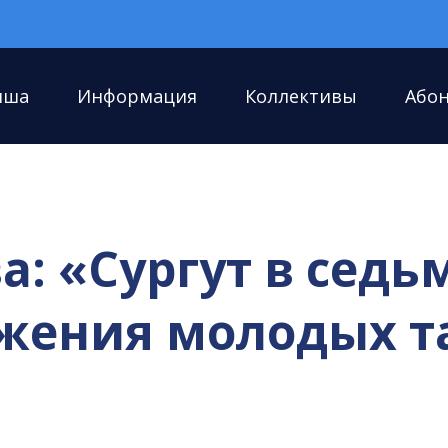
иша
Информация
Коллективы
Або
а: «Сургут в седь
жения молодых т