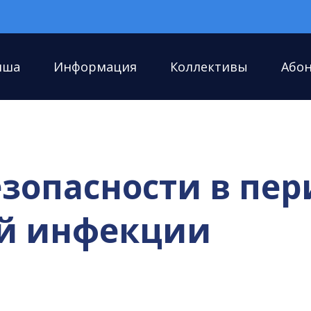
иша
Информация
Коллективы
Або
езопасности в пе
й инфекции