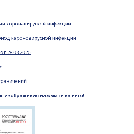
мии коронавируской инфекции
ериод кароновирусной инфекции
т 28.03.2020
х
ограничений
с изображения нажмите на него!