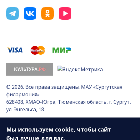
© 2026. Все права защищены. МАУ «Сургутская
филармония»
628408, ХМАО-Югра, Тюменская область, г. Сургут,
ул. Энгельса, 18
Мы используем
cookie
, чтобы сайт
Разработка сайта — Интернет-лаборатория
«Делиссимо»
был лучше для вас.