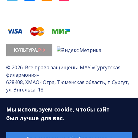
© 2026. Все права защищены. МАУ «Сургутская
филармония»
628408, ХМАО-Югра, Тюменская область, г. Сургут,
ул. Энгельса, 18
Мы используем
cookie
, чтобы сайт
Разработка сайта — Интернет-лаборатория
«Делиссимо»
был лучше для вас.
Обслуживание сайта —
А1 Интернет-Эксперт