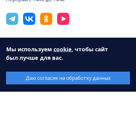
Мы используем
cookie
, чтобы сайт
был лучше для вас.
Даю согласие на обработку данных
© 2026. Все права защищены. МАУ «Сургутская
филармония»
628408, ХМАО-Югра, Тюменская область, г. Сургут,
ул. Энгельса, 18
Разработка сайта — Интернет-лаборатория