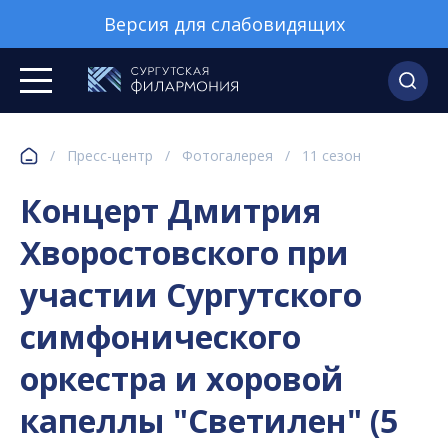
Версия для слабовидящих
/
Пресс-центр
/
Фотогалерея
/
11 сезон
Концерт Дмитрия
Хворостовского при
участии Сургутского
симфонического
оркестра и хоровой
капеллы "Светилен" (5