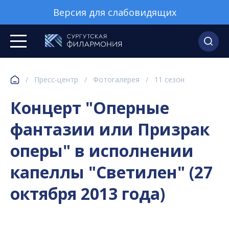
Версия для слабовидящих
/
Пресс-центр
/
Фотогалерея
/
11 сезон
Концерт "Оперные
фантазии или Призрак
оперы" в исполнении
капеллы "Светилен" (27
октября 2013 года)