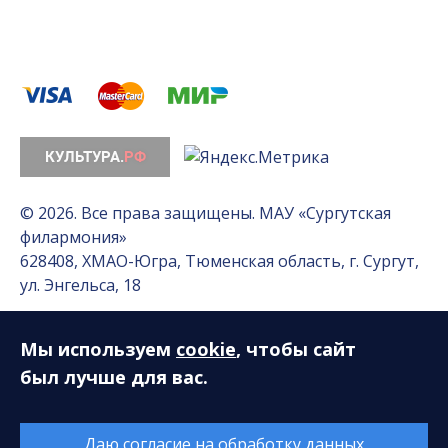
© 2026. Все права защищены. МАУ «Сургутская
филармония»
628408, ХМАО-Югра, Тюменская область, г. Сургут,
ул. Энгельса, 18
Мы используем
cookie
, чтобы сайт
Разработка сайта — Интернет-лаборатория
«Делиссимо»
был лучше для вас.
Обслуживание сайта —
А1 Интернет-Эксперт
Даю согласие на обработку данных